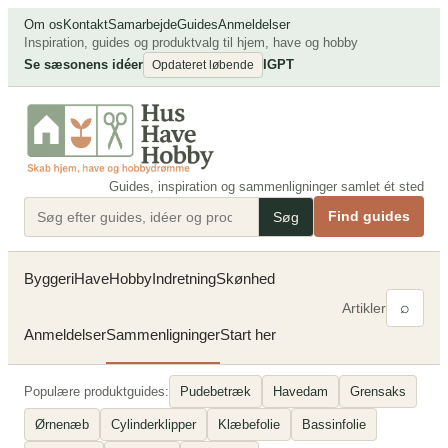
Spring
Om os
Kontakt
Samarbejde
Guides
Anmeldelser
til
Inspiration, guides og produktvalg til hjem, have og hobby
Se sæsonens idéer
IG
PT
indhold
Opdateret løbende
Guides, inspiration og sammenligninger samlet ét sted
Find guides
Søg
Byggeri
Have
Hobby
Indretning
Skønhed
⌕
Artikler
Anmeldelser
Sammenligninger
Start her
Populære produktguides:
Pudebetræk
Havedam
Grensaks
Ørnenæb
Cylinderklipper
Klæbefolie
Bassinfolie