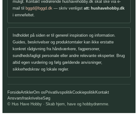
muligt. Kontakt vedrørende hushavehobby.dk skal ske via e-
mail til
bggd@bggd.dk
— skriv venligst
att: hushavehobby.dk
i emnefeltet.
Indholdet på siden er til generel inspiration og information.
Guides, beskrivelser og produktomtaler kan ikke erstatte
konkret rådgivning fra håndværkere, fagpersoner,
sundhedsfagligt personale eller andre relevante eksperter. Brug
altid egen vurdering og følg gældende anvisninger,
sikkerhedskrav og lokale regler.
Forside
Artikler
Om os
Privatlivspolitik
Cookiepolitik
Kontakt
Ansvarsfraskrivelse
Søg
© Hus Have Hobby · Skab hjem, have og hobbydrømme.