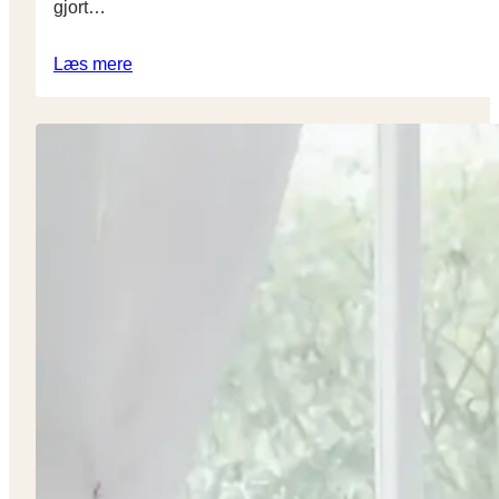
gjort…
Læs mere