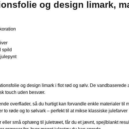
nsfolie og design limark, ma
ekoration
iver
 spild
 julepynt
sfolie og design limark i flot rød og sølv. De vandbaserede ark 
isk touch uden besvær.
rende overflader, så du hurtigt kan forvandle enkle materialer ti
 røde og to sølvark – perfekt til at mikse klassiske julefarver 
 eller små ophæng til juletræet, får du et jævnt, spejlblankt res