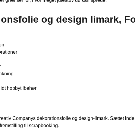
ter grænser for, hvor meget julestøv du kan sprede.
onsfolie og design limark, F
ion
orationer
r
pakning
lidt hobbytilbehør
reativ Companys dekorationsfolie og design-limark. Sættet indeh
tfremstilling til scrapbooking.