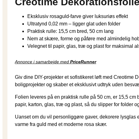
Creotime Dekorationsfolie,
Eksklusiv rosaguld-farve giver luksuriøs effekt
Ultratynd 0,02 mm – ligger glat uden folder
Praktisk rulle: 15,5 cm bred, 50 cm lang
Nem at skære, forme og påføre med almindelig ho
Velegnet til papir, glas, træ og plast for maksimal a
Annonce i samarbejde med
PriceRunner
Giv dine DIY-projekter et sofistikeret løft med Creotime 
boligprojekter og skaber et eksklusivt udtryk uden besvæ
Folien leveres på en praktisk rulle på 50 cm, er 15,5 cm 
papir, karton, glas, træ og plast, så du slipper for folder
Uanset om du vil personliggøre gaver, dekorere lysglas elle
varme fra guld med et moderne rosa skær.