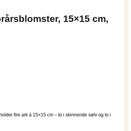
orårsblomster, 15×15 cm,
older fire ark á 15×15 cm – to i skinnende sølv og to i