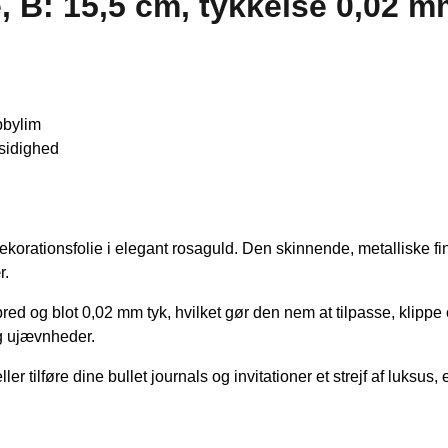
 B: 15,5 cm, tykkelse 0,02 mm
bbylim
lsidighed
Dekorationsfolie i elegant rosaguld. Den skinnende, metalliske 
r.
bred og blot 0,02 mm tyk, hvilket gør den nem at tilpasse, klippe
 og ujævnheder.
r tilføre dine bullet journals og invitationer et strejf af luksus