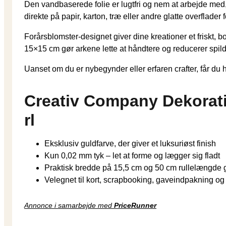
Den vandbaserede folie er lugtfri og nem at arbejde med,
direkte på papir, karton, træ eller andre glatte overflader f
Forårsblomster-designet giver dine kreationer et friskt, b
15×15 cm gør arkene lette at håndtere og reducerer spild
Uanset om du er nybegynder eller erfaren crafter, får du h
Creativ Company Dekoratio
rl
Eksklusiv guldfarve, der giver et luksuriøst finish
Kun 0,02 mm tyk – let at forme og lægger sig fladt
Praktisk bredde på 15,5 cm og 50 cm rullelængde g
Velegnet til kort, scrapbooking, gaveindpakning og
Annonce i samarbejde med
PriceRunner