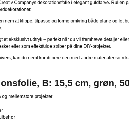
d Creativ Companys dekorationsfolie i elegant guldfarve. Rullen på
orddekorationer.
en nem at klippe, tilpasse og forme omkring både plane og let bu
.
eligt et eksklusivt udtryk – perfekt når du vil fremhæve detaljer
er eller som effektfulde striber på dine DIY-projekter.
vers, kan du nemt kombinere den med andre materialer som karton
onsfolie, B: 15,5 cm, grøn, 
å og mellemstore projekter
er
tilbehør