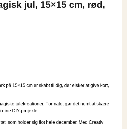
gisk jul, 15×15 cm, rød,
på 15×15 cm er skabt til dig, der elsker at give kort,
l magiske julekreationer. Formatet gør det nemt at skære
i dine DIY-projekter.
ultat, som holder sig flot hele december. Med Creativ