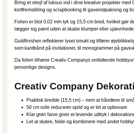
Bring et strejf af luksus ind i dine kreative projekter me
kortfremstilling og scrapbooking til gaveindpakning og b
Folien er blot 0,02 mm tyk og 15,5 cm bred, hvilket gør d
lægger sig pænt uden at skabe klumper eller ujævnheder
Guldfinishen reflekterer lyset smukt og tilfører øjeblikk
som kantbånd på invitationer, til monogrammer på gaveæsk
Da folien tilhører Creativ Companys omfattende hobbyuni
personlige designs.
Creativ Company Dekorati
Praktisk bredde (15,5 cm) – nem at håndtere til sm
50 cm rulle reducerer spild og er let at opbevare
Klar grøn farve giver et levende udtryk i dekoration
Let at skære, folde og kombinere med andet hobby