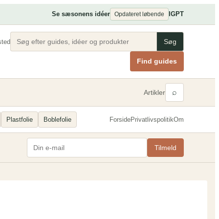
Se sæsonens idéer
IG
PT
Opdateret løbende
Søg
sted
Find guides
⌕
Artikler
Plastfolie
Boblefolie
Forside
Privatlivspolitik
Om
Tilmeld