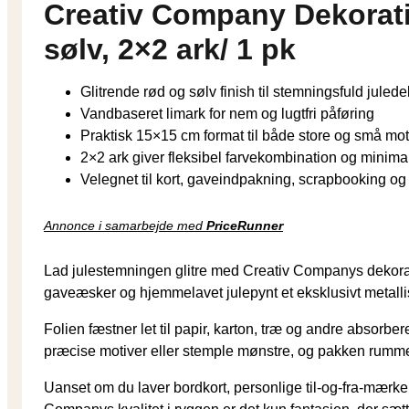
Creativ Company Dekoratio
sølv, 2×2 ark/ 1 pk
Glitrende rød og sølv finish til stemningsfuld juled
Vandbaseret limark for nem og lugtfri påføring
Praktisk 15×15 cm format til både store og små mot
2×2 ark giver fleksibel farvekombination og minimal
Velegnet til kort, gaveindpakning, scrapbooking og
Annonce i samarbejde med
PriceRunner
Lad julestemningen glitre med Creativ Companys dekoration
gaveæsker og hjemmelavet julepynt et eksklusivt metall
Folien fæstner let til papir, karton, træ og andre absorbe
præcise motiver eller stemple mønstre, og pakken rummer to
Uanset om du laver bordkort, personlige til-og-fra-mærker