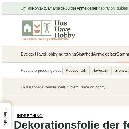
Spring
Om os
Kontakt
Samarbejde
Guides
Anmeldelser
Inspiration, guides
til
indhold
Byggeri
Have
Hobby
Indretning
Skønhed
Anmeldelser
Samme
Populære produktguides:
Pudebetræk
Havedam
Grensak
Få sæsonens bedste idéer til hjem, have og hobby
→
Indhold
INDRETNING
Dekorationsfolie der f