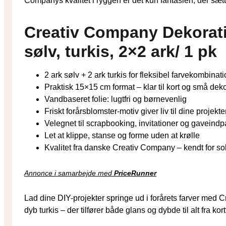
Companys kvalitet i ryggen er det kun fantasien, der sæt
Creativ Company Dekorati
sølv, turkis, 2×2 ark/ 1 pk
2 ark sølv + 2 ark turkis for fleksibel farvekombinat
Praktisk 15×15 cm format – klar til kort og små dek
Vandbaseret folie: lugtfri og børnevenlig
Friskt forårsblomster-motiv giver liv til dine projekte
Velegnet til scrapbooking, invitationer og gaveind
Let at klippe, stanse og forme uden at krølle
Kvalitet fra danske Creativ Company – kendt for so
Annonce i samarbejde med
PriceRunner
Lad dine DIY-projekter springe ud i forårets farver med C
dyb turkis – der tilfører både glans og dybde til alt fra kor