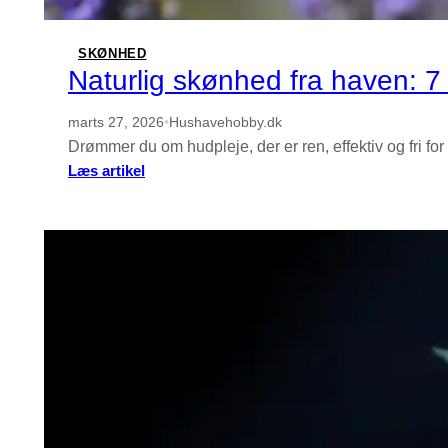
skur
SKØNHED
Naturlig skønhed fra haven: 7 
marts 27, 2026
•
Hushavehobby.dk
Drømmer du om hudpleje, der er ren, effektiv og fri 
:
Læs artikel
Naturlig
skønhed
fra
haven:
7
urter
du
kan
dyrke
til
hud-
og