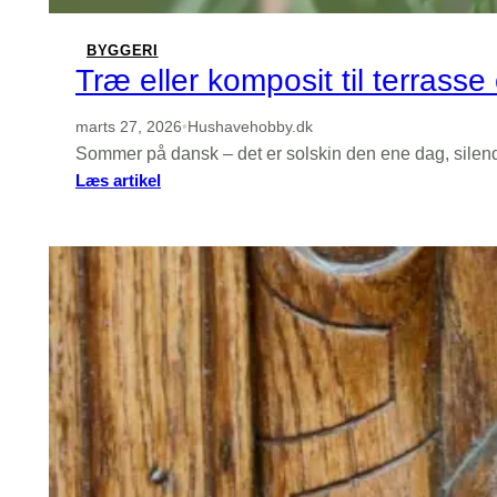
BYGGERI
Træ eller komposit til terrass
marts 27, 2026
•
Hushavehobby.dk
Sommer på dansk – det er solskin den ene dag, silen
:
Læs artikel
Træ
eller
komposit
til
terrasse
og
hegn?
Materialeguide
der
holder
i
dansk
vejr