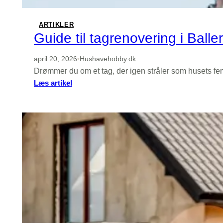
det
selv?
ARTIKLER
Guide til tagrenovering i Balleru
april 20, 2026
•
Hushavehobby.dk
Drømmer du om et tag, der igen stråler som husets fe
:
Læs artikel
Guide
til
tagrenovering
i
Ballerup:
fra
første
tagtjek
til
færdigt
resultat