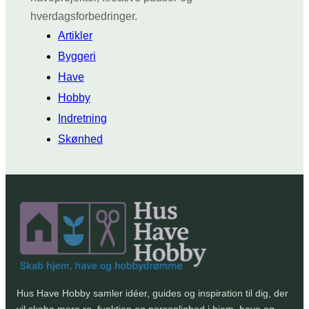
hverdagsforbedringer.
Artikler
Byggeri
Have
Hobby
Indretning
Skønhed
Hus Have Hobby samler idéer, guides og inspiration til dig, der