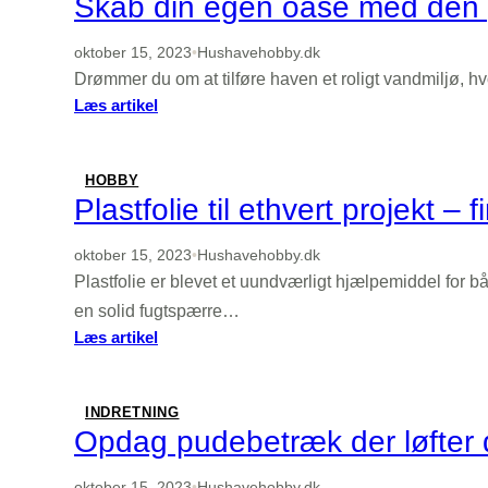
Skab din egen oase med den
til
din
oktober 15, 2023
•
Hushavehobby.dk
havedam
Drømmer du om at tilføre haven et roligt vandmiljø, 
:
Læs artikel
Skab
din
egen
HOBBY
oase
Plastfolie til ethvert projekt –
med
den
oktober 15, 2023
•
Hushavehobby.dk
perfekte
Plastfolie er blevet et uundværligt hjælpemiddel for 
havedam
en solid fugtspærre…
:
Læs artikel
Plastfolie
til
ethvert
INDRETNING
projekt
Opdag pudebetræk der løfter d
–
find
oktober 15, 2023
•
Hushavehobby.dk