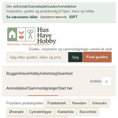
Spring
Om os
Kontakt
Samarbejde
Guides
Anmeldelser
til
Inspiration, guides og produktvalg til hjem, have og hobby
Se sæsonens idéer
IG
PT
indhold
Opdateret løbende
Guides, inspiration og sammenligninger samlet ét sted
Find guides
Søg
Byggeri
Have
Hobby
Indretning
Skønhed
⌕
Artikler
Anmeldelser
Sammenligninger
Start her
Populære produktguides:
Pudebetræk
Havedam
Grensaks
Ørnenæb
Cylinderklipper
Klæbefolie
Bassinfolie