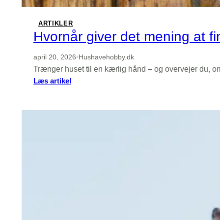
ARTIKLER
Hvornår giver det mening at fi
april 20, 2026
•
Hushavehobby.dk
Trænger huset til en kærlig hånd – og overvejer du, o
:
Læs artikel
Hvornår
giver
det
mening
at
finde
en
tømrer
frem
for
at
gøre