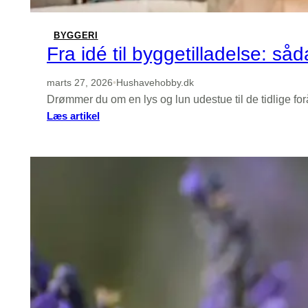
BYGGERI
Fra idé til byggetilladelse: så
marts 27, 2026
•
Hushavehobby.dk
Drømmer du om en lys og lun udestue til de tidlige for
:
Læs artikel
Fra
idé
til
byggetilladelse:
sådan
søger
du
korrekt
til
udestue,
carport
og