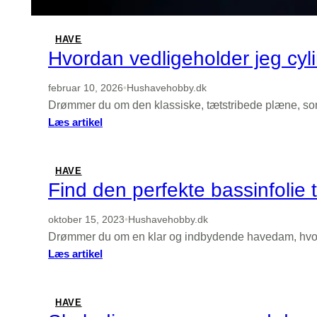
hårpleje
HAVE
Hvordan vedligeholder jeg cyl
februar 10, 2026
•
Hushavehobby.dk
Drømmer du om den klassiske, tætstribede plæne, som 
:
Læs artikel
Hvordan
vedligeholder
jeg
HAVE
cylinderknivene
Find den perfekte bassinfolie 
på
min
oktober 15, 2023
•
Hushavehobby.dk
cylinderklipper?
Drømmer du om en klar og indbydende havedam, hvor bå
:
Læs artikel
Find
den
perfekte
HAVE
bassinfolie