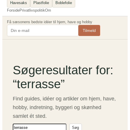
Havesaks
Plastfolie
Boblefolie
Forside
Privatlivspolitik
Om
Få sæsonens bedste idéer til hjem, have og hobby
Tilmeld
Søgeresultater for:
“terrasse”
Find guides, idéer og artikler om hjem, have,
hobby, indretning, byggeri og skønhed
samlet ét sted.
S
Søg