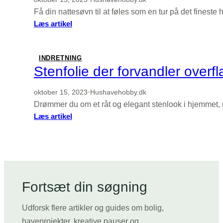
det
Få din nattesøvn til at føles som en tur på det fineste
bedste
:
Læs artikel
valg
Opdag
pudebetræk
der
INDRETNING
løfter
Stenfolie der forvandler overf
din
søvn
oktober 15, 2023
•
Hushavehobby.dk
og
Drømmer du om et råt og elegant stenlook i hjemmet,
stil
:
Læs artikel
Stenfolie
der
forvandler
overflader
med
naturens
Fortsæt din søgning
udtryk
Udforsk flere artikler og guides om bolig,
haveprojekter, kreative pauser og