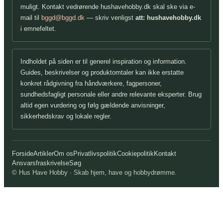
muligt. Kontakt vedrørende hushavehobby.dk skal ske via e-
mail til
bggd@bggd.dk
— skriv venligst
att: hushavehobby.dk
i emnefeltet.
Indholdet på siden er til generel inspiration og information.
Guides, beskrivelser og produktomtaler kan ikke erstatte
konkret rådgivning fra håndværkere, fagpersoner,
sundhedsfagligt personale eller andre relevante eksperter. Brug
altid egen vurdering og følg gældende anvisninger,
sikkerhedskrav og lokale regler.
Forside
Artikler
Om os
Privatlivspolitik
Cookiepolitik
Kontakt
Ansvarsfraskrivelse
Søg
© Hus Have Hobby · Skab hjem, have og hobbydrømme.