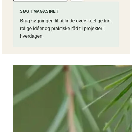
ø
g
SØG I MAGASINET
p
Brug søgningen til at finde overskuelige trin,
å
rolige idéer og praktiske råd til projekter i
s
hverdagen.
i
t
e
t