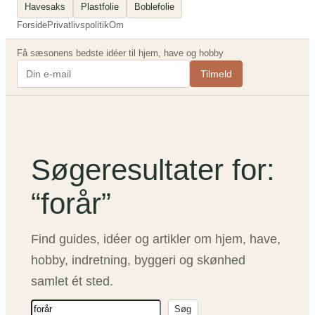
Havesaks
Plastfolie
Boblefolie
Forside
Privatlivspolitik
Om
Få sæsonens bedste idéer til hjem, have og hobby
Tilmeld
Søgeresultater for:
“forår”
Find guides, idéer og artikler om hjem, have,
hobby, indretning, byggeri og skønhed
samlet ét sted.
S
Søg