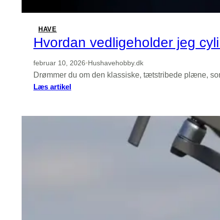
vejr
HAVE
Hvordan vedligeholder jeg cyl
februar 10, 2026
•
Hushavehobby.dk
Drømmer du om den klassiske, tætstribede plæne, som 
:
Læs artikel
Hvordan
vedligeholder
jeg
cylinderknivene
på
min
cylinderklipper?