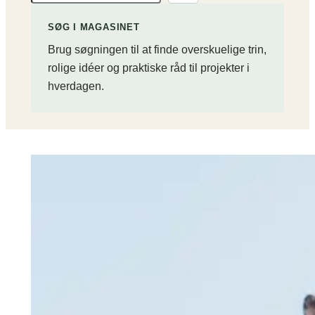
ø
g
SØG I MAGASINET
p
Brug søgningen til at finde overskuelige trin,
å
rolige idéer og praktiske råd til projekter i
s
hverdagen.
i
t
e
t