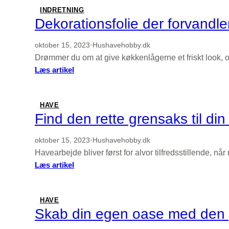
cylinderklipper
INDRETNING
venter
Dekorationsfolie der forvandle
–
find
oktober 15, 2023
•
Hushavehobby.dk
modellen
Drømmer du om at give køkkenlågerne et friskt look, 
der
:
Læs artikel
passer
Dekorationsfolie
til
der
din
forvandler
HAVE
plæne
dit
Find den rette grensaks til di
hjem
oktober 15, 2023
•
Hushavehobby.dk
Havearbejde bliver først for alvor tilfredsstillende, n
:
Læs artikel
Find
den
rette
HAVE
grensaks
Skab din egen oase med den
til