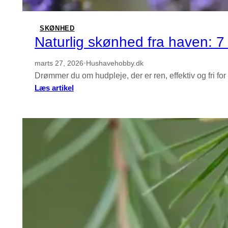
SKØNHED
Naturlig skønhed fra haven: 7 
marts 27, 2026
•
Hushavehobby.dk
Drømmer du om hudpleje, der er ren, effektiv og fri 
:
Læs artikel
Naturlig
skønhed
fra
haven:
7
urter
du
kan
dyrke
til
hud-
og