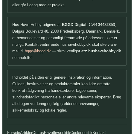
eller går i gang med et projekt.
Hus Have Hobby udgives af
BGGD Digital
, CVR
34482853
,
Dalgas Boulevard 48, 2000 Frederiksberg, Danmark. Bemærk,
at henvendelser og personligt fremmøde på adressen ikke er
muligt. Kontakt vedrørende hushavehobby.dk skal ske via e-
mail til
bggd@bggd.dk
— skriv venligst
att: hushavehobby.dk
i emnefeltet.
Indholdet på siden er til generel inspiration og information.
Guides, beskrivelser og produktomtaler kan ikke erstatte
konkret rådgivning fra håndværkere, fagpersoner,
sundhedsfagligt personale eller andre relevante eksperter. Brug
altid egen vurdering og følg gældende anvisninger,
sikkerhedskrav og lokale regler.
Forside
Artikler
Om os
Privatlivspolitik
Cookiepolitik
Kontakt