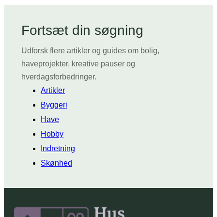
og
kontoret
–
Fortsæt din søgning
find
det
Udforsk flere artikler og guides om bolig,
bedste
haveprojekter, kreative pauser og
valg
hverdagsforbedringer.
Artikler
Byggeri
Have
Hobby
Indretning
Skønhed