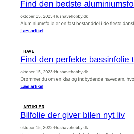
og
Find den bedste aluminiumsfoli
god
aktuelle
kvalitet?
tilbud
oktober 15, 2023
•
Hushavehobby.dk
Aluminiumsfolie er en fast bestanddel i de fleste dan
:
Læs artikel
Find
den
bedste
HAVE
aluminiumsfolie
Find den perfekte bassinfolie 
til
dit
oktober 15, 2023
•
Hushavehobby.dk
køkken
Drømmer du om en klar og indbydende havedam, hvor bå
:
Læs artikel
Find
den
perfekte
ARTIKLER
bassinfolie
Bilfolie der giver bilen nyt liv
til
din
oktober 15, 2023
•
Hushavehobby.dk
havedam