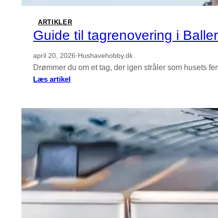
ARTIKLER
Guide til tagrenovering i Balleru
april 20, 2026
•
Hushavehobby.dk
Drømmer du om et tag, der igen stråler som husets fe
:
Læs artikel
Guide
til
tagrenovering
i
Ballerup:
fra
første
tagtjek
til
færdigt
resultat