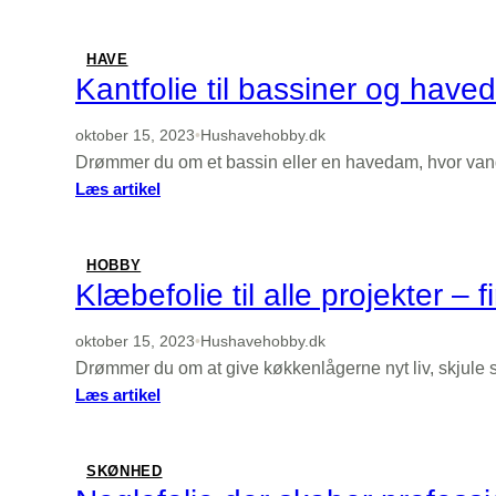
Find
det
perfekte
HAVE
hovedpudebetræk
Kantfolie til bassiner og hav
til
din
oktober 15, 2023
•
Hushavehobby.dk
søvn
Drømmer du om et bassin eller en havedam, hvor van
:
Læs artikel
Kantfolie
til
bassiner
HOBBY
og
Klæbefolie til alle projekter – 
havedamme
–
oktober 15, 2023
•
Hushavehobby.dk
dine
Drømmer du om at give køkkenlågerne nyt liv, skjule s
valgmuligheder
:
Læs artikel
Klæbefolie
til
alle
SKØNHED
projekter