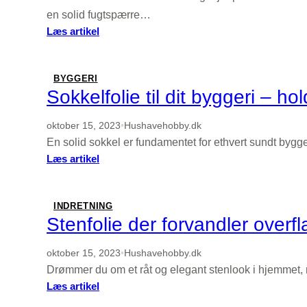
en solid fugtspærre…
:
Læs artikel
Plastfolie
til
ethvert
BYGGERI
projekt
Sokkelfolie til dit byggeri – ho
–
find
oktober 15, 2023
•
Hushavehobby.dk
det
En solid sokkel er fundamentet for ethvert sundt bygge
bedste
:
Læs artikel
valg
Sokkelfolie
til
dit
INDRETNING
byggeri
Stenfolie der forvandler overf
–
hold
oktober 15, 2023
•
Hushavehobby.dk
fugten
Drømmer du om et råt og elegant stenlook i hjemmet,
ude
:
Læs artikel
Stenfolie