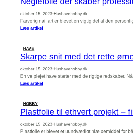
Neglefolie der skaber profess
–
find
oktober 15, 2023
•
Hushavehobby.dk
de
Farverig nail art er blevet en vigtig del af den person
bedste
:
Læs artikel
tilbud
Neglefolie
der
skaber
HAVE
professionelt
Skarpe snit med det rette ør
salonlook
hjemme
oktober 15, 2023
•
Hushavehobby.dk
En velplejet have starter med de rigtige redskaber. 
:
Læs artikel
Skarpe
snit
med
HOBBY
det
Plastfolie til ethvert projekt –
rette
ørnenæb
oktober 15, 2023
•
Hushavehobby.dk
Plastfolie er blevet et uundværligt hjælpemiddel for 