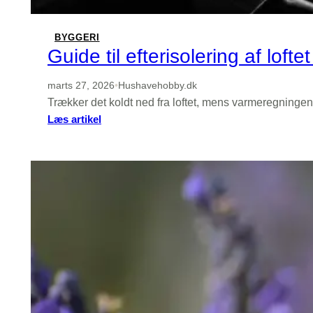
BYGGERI
Guide til efterisolering af lof
marts 27, 2026
•
Hushavehobby.dk
Trækker det koldt ned fra loftet, mens varmeregningen 
:
Læs artikel
Guide
til
efterisolering
af
loftet
–
spar
varme
og
undgå
fugt