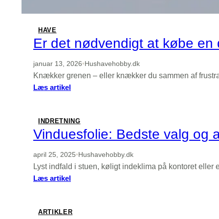
HAVE
Er det nødvendigt at købe en d
januar 13, 2026
•
Hushavehobby.dk
Knækker grenen – eller knækker du sammen af frustr
:
Læs artikel
Er
det
nødvendigt
INDRETNING
at
Vinduesfolie: Bedste valg og a
købe
en
april 25, 2025
•
Hushavehobby.dk
dyr
Lyst indfald i stuen, køligt indeklima på kontoret elle
grensaks
:
Læs artikel
for
Vinduesfolie:
at
Bedste
få
valg
ARTIKLER
en