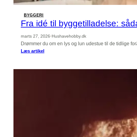
BYGGERI
Fra idé til byggetilladelse: så
marts 27, 2026
•
Hushavehobby.dk
Drømmer du om en lys og lun udestue til de tidlige for
:
Læs artikel
Fra
idé
til
byggetilladelse:
sådan
søger
du
korrekt
til
udestue,
carport
og