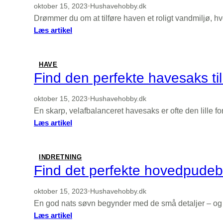
din
oktober 15, 2023
•
Hushavehobby.dk
have
Drømmer du om at tilføre haven et roligt vandmiljø, 
:
Læs artikel
Skab
din
egen
HAVE
oase
Find den perfekte havesaks til
med
den
oktober 15, 2023
•
Hushavehobby.dk
perfekte
En skarp, velafbalanceret havesaks er ofte den lille fo
havedam
:
Læs artikel
Find
den
perfekte
INDRETNING
havesaks
Find det perfekte hovedpudebe
til
dit
oktober 15, 2023
•
Hushavehobby.dk
havearbejde
En god nats søvn begynder med de små detaljer – og 
:
Læs artikel