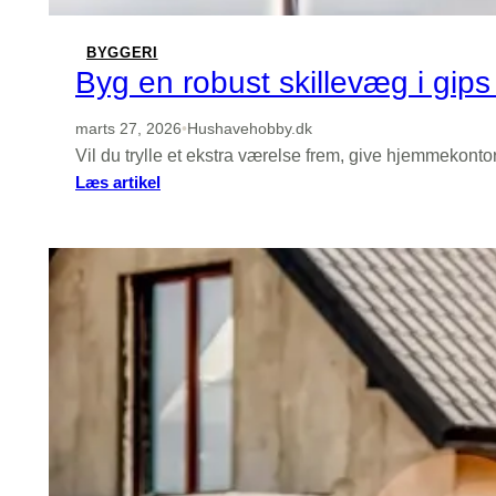
BYGGERI
Byg en robust skillevæg i gips
marts 27, 2026
•
Hushavehobby.dk
Vil du trylle et ekstra værelse frem, give hjemmekonto
:
Læs artikel
Byg
en
robust
skillevæg
i
gips
–
materialeliste
og
arbejdsplan