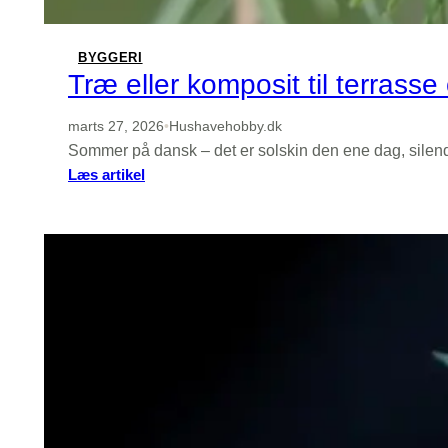
hårpleje
BYGGERI
Træ eller komposit til terrass
marts 27, 2026
•
Hushavehobby.dk
Sommer på dansk – det er solskin den ene dag, silen
:
Læs artikel
Træ
eller
komposit
til
terrasse
og
hegn?
Materialeguide
der
holder
i
dansk