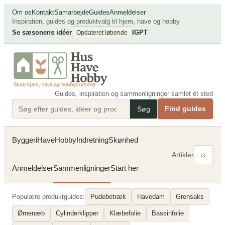
Spring
Om os
Kontakt
Samarbejde
Guides
Anmeldelser
til
Inspiration, guides og produktvalg til hjem, have og hobby
Se sæsonens idéer
IG
PT
indhold
Opdateret løbende
Guides, inspiration og sammenligninger samlet ét sted
Find guides
Søg
Byggeri
Have
Hobby
Indretning
Skønhed
⌕
Artikler
Anmeldelser
Sammenligninger
Start her
Populære produktguides:
Pudebetræk
Havedam
Grensaks
Ørnenæb
Cylinderklipper
Klæbefolie
Bassinfolie