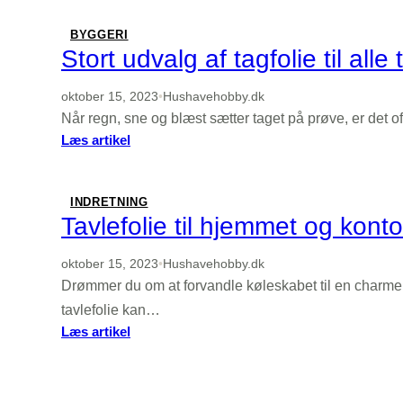
der
forvandler
BYGGERI
overflader
Stort udvalg af tagfolie til alle
med
naturens
oktober 15, 2023
•
Hushavehobby.dk
udtryk
Når regn, sne og blæst sætter taget på prøve, er det of
:
Læs artikel
Stort
udvalg
af
INDRETNING
tagfolie
Tavlefolie til hjemmet og konto
til
alle
oktober 15, 2023
•
Hushavehobby.dk
tagprojekter
Drømmer du om at forvandle køleskabet til en charmer
tavlefolie kan…
:
Læs artikel
Tavlefolie
til
hjemmet