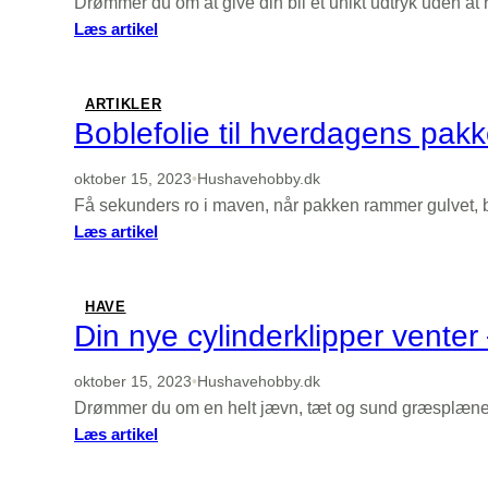
Drømmer du om at give din bil et unikt udtryk uden at
:
Læs artikel
Bilfolie
der
giver
ARTIKLER
bilen
Boblefolie til hverdagens pak
nyt
liv
oktober 15, 2023
•
Hushavehobby.dk
Få sekunders ro i maven, når pakken rammer gulvet, be
:
Læs artikel
Boblefolie
til
hverdagens
HAVE
pakkeopgaver
Din nye cylinderklipper venter
oktober 15, 2023
•
Hushavehobby.dk
Drømmer du om en helt jævn, tæt og sund græsplæne, 
:
Læs artikel
Din
nye