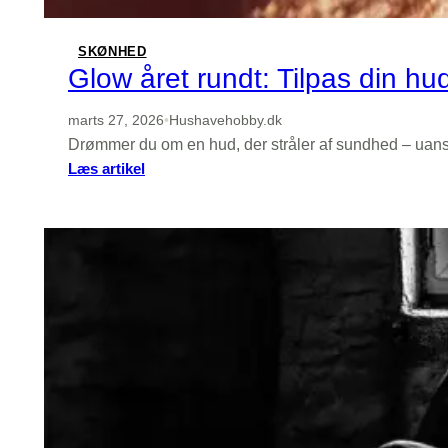
skur
SKØNHED
Glow året rundt: Tilpas din hu
marts 27, 2026
•
Hushavehobby.dk
Drømmer du om en hud, der stråler af sundhed – uanse
:
Læs artikel
Glow
året
rundt:
Tilpas
din
hudpleje
til
sæsonerne